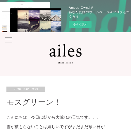
Ameba Owndで
あなただけのホームページやブログをつ
くろう
今すぐ試す
2020.02.05 02:49
モスグリーン！
こんにちは！今日は朝から大荒れの天気です。。。
雪が積もらないことは嬉しいですがまだまだ寒い日が