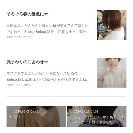
そろそろ春の髪色に☆
三寒四温、だんだんと暖かい日が増えてきて嬉しい
ですね＾＾&nbsp;&nbsp;髪色、髪型も徐々に春仕…
2021.02.26 02:34
顔まわりのにあわせ☆
マスクをすることが当たり前になっている今
&nbsp;&nbsp;顔まわりの似合わせが大事ですよね…
2021.02.12 10:07
2020.02.06 01:42
2020.01.29 01:03
雪！！
ショートにはパーマ！あと
バスケット観てきました